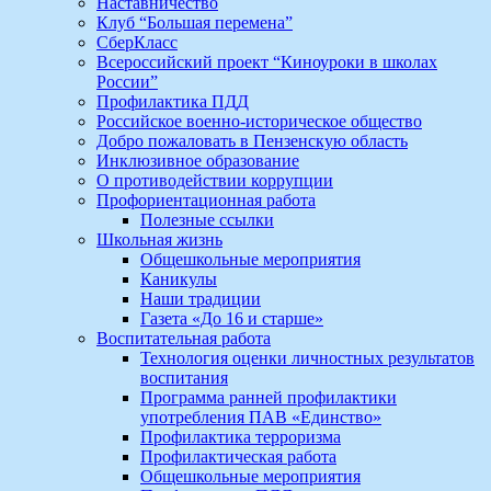
Наставничество
Клуб “Большая перемена”
СберКласс
Всероссийский проект “Киноуроки в школах
России”
Профилактика ПДД
Российское военно-историческое общество
Добро пожаловать в Пензенскую область
Инклюзивное образование
О противодействии коррупции
Профориентационная работа
Полезные ссылки
Школьная жизнь
Общешкольные мероприятия
Каникулы
Наши традиции
Газета «До 16 и старше»
Воспитательная работа
Технология оценки личностных результатов
воспитания
Программа ранней профилактики
употребления ПАВ «Единство»
Профилактика терроризма
Профилактическая работа
Общешкольные мероприятия