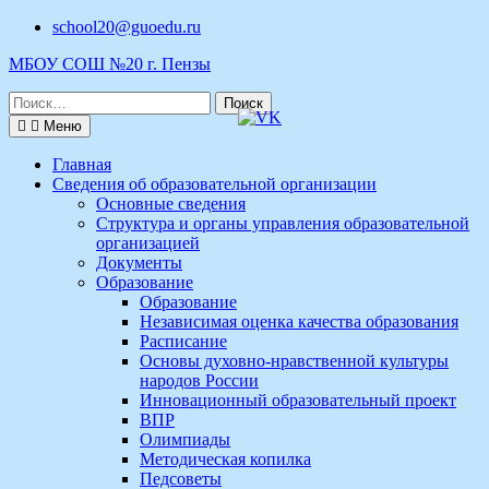
Перейти
school20@guoedu.ru
к
МБОУ СОШ №20 г. Пензы
содержимому
Поиск
по:
Меню
Главная
Сведения об образовательной организации
Основные сведения
Структура и органы управления образовательной
организацией
Документы
Образование
Образование
Независимая оценка качества образования
Расписание
Основы духовно-нравственной культуры
народов России
Инновационный образовательный проект
ВПР
Олимпиады
Методическая копилка
Педсоветы