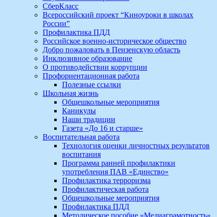
СберКласс
Всероссийский проект “Киноуроки в школах
России”
Профилактика ПДД
Российское военно-историческое общество
Добро пожаловать в Пензенскую область
Инклюзивное образование
О противодействии коррупции
Профориентационная работа
Полезные ссылки
Школьная жизнь
Общешкольные мероприятия
Каникулы
Наши традиции
Газета «До 16 и старше»
Воспитательная работа
Технология оценки личностных результатов
воспитания
Программа ранней профилактики
употребления ПАВ «Единство»
Профилактика терроризма
Профилактическая работа
Общешкольные мероприятия
Профилактика ПДД
Методическое пособие «Медиаграмотность»