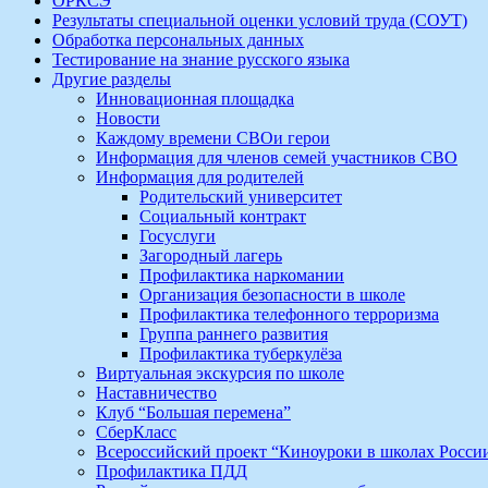
ОРКСЭ
Результаты специальной оценки условий труда (СОУТ)
Обработка персональных данных
Тестирование на знание русского языка
Другие разделы
Инновационная площадка
Новости
Каждому времени СВОи герои
Информация для членов семей участников СВО
Информация для родителей
Родительский университет
Социальный контракт
Госуслуги
Загородный лагерь
Профилактика наркомании
Организация безопасности в школе
Профилактика телефонного терроризма
Группа раннего развития
Профилактика туберкулёза
Виртуальная экскурсия по школе
Наставничество
Клуб “Большая перемена”
СберКласс
Всероссийский проект “Киноуроки в школах Росси
Профилактика ПДД