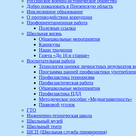
Российское военно-историческое общество
Добро пожаловать в Пензенскую область
Инклюзивное образование
О противодействии коррупции
Профориентационная работа
Полезные ссылки
Школьная жизнь
Общешкольные мероприятия
Каникулы
Наши традиции
Газета «До 16 и старше»
Воспитательная работа
Технология оценки личностных результатов 
Программа ранней профилактики употребле
Профилактика терроризма
Профилактическая работа
Общешкольные мероприятия
Профилактика ПДД
Методическое пособие «Медиаграмотность»
Правовой уголок
ГТО
Инженерно-техническая школа
Школьный музей
Школьный театр
ШСП (Школьная служба примирения)