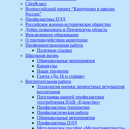
СберКласс
Всероссийский проект “Киноуроки в школах
России”
Профилактика ПДД
Российское военно-историческое общество
Добро пожаловать в Пензенскую область
Инклюзивное образование
О противодействии коррупции
Профориентационная работа
Полезные ссылки
Школьная жизнь
Общешкольные мероприятия
Каникулы
Наши традиции
Газета «До 16 и старше»
Воспитательная работа
Технология оценки личностных результатов
воспитания
Программа ранней профилактики
употребления ПАВ «Единство»
Профилактика терроризма
Профилактическая работа
Общешкольные мероприятия
Профилактика ПДД
Методическое пособие «Медиаграмотность»