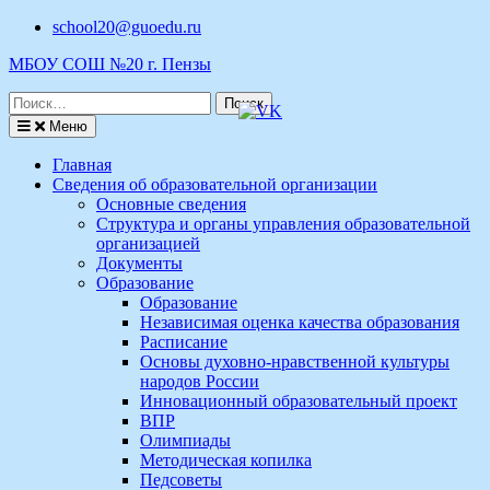
Перейти
school20@guoedu.ru
к
МБОУ СОШ №20 г. Пензы
содержимому
Поиск
по:
Меню
Главная
Сведения об образовательной организации
Основные сведения
Структура и органы управления образовательной
организацией
Документы
Образование
Образование
Независимая оценка качества образования
Расписание
Основы духовно-нравственной культуры
народов России
Инновационный образовательный проект
ВПР
Олимпиады
Методическая копилка
Педсоветы