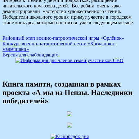
интереса к чтению у детей и подростков, расширение
читательского кругозора детей. Все ребята очень ярко
демонстрировали мастерство художественного чтения.
Победители школьного уровня примут участие в городском
этапе конкурса, который состоится уже в следующем месяце.
Навигация
Районный этап военно-патриотической игры «Орлёнок»
Конкурс военно-патриотической песни «Когда поют
по
мальчишки»
записям
Версия для слабовидящих
Книга памяти, созданная в рамках
проекта «А мы из Пензы. Наследники
победителей»