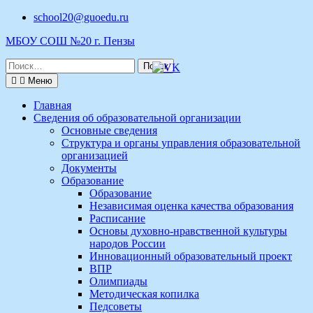
Перейти
school20@guoedu.ru
к
МБОУ СОШ №20 г. Пензы
содержимому
Поиск
по:
Меню
Главная
Сведения об образовательной организации
Основные сведения
Структура и органы управления образовательной
организацией
Документы
Образование
Образование
Независимая оценка качества образования
Расписание
Основы духовно-нравственной культуры
народов России
Инновационный образовательный проект
ВПР
Олимпиады
Методическая копилка
Педсоветы