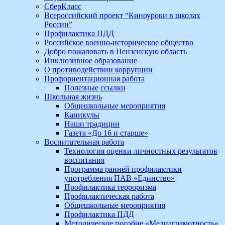
СберКласс
Всероссийский проект “Киноуроки в школах
России”
Профилактика ПДД
Российское военно-историческое общество
Добро пожаловать в Пензенскую область
Инклюзивное образование
О противодействии коррупции
Профориентационная работа
Полезные ссылки
Школьная жизнь
Общешкольные мероприятия
Каникулы
Наши традиции
Газета «До 16 и старше»
Воспитательная работа
Технология оценки личностных результатов
воспитания
Программа ранней профилактики
употребления ПАВ «Единство»
Профилактика терроризма
Профилактическая работа
Общешкольные мероприятия
Профилактика ПДД
Методическое пособие «Медиаграмотность»