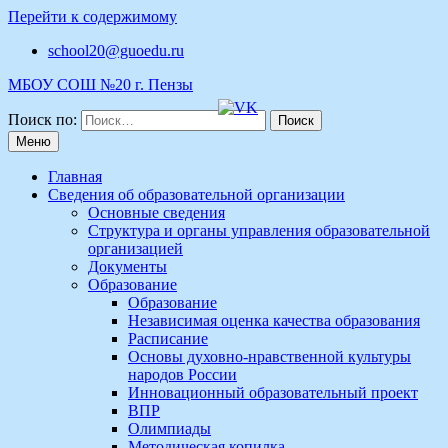
Перейти к содержимому
school20@guoedu.ru
МБОУ СОШ №20 г. Пензы
Поиск по:
Меню
Главная
Сведения об образовательной организации
Основные сведения
Структура и органы управления образовательной
организацией
Документы
Образование
Образование
Независимая оценка качества образования
Расписание
Основы духовно-нравственной культуры
народов России
Инновационный образовательный проект
ВПР
Олимпиады
Методическая копилка