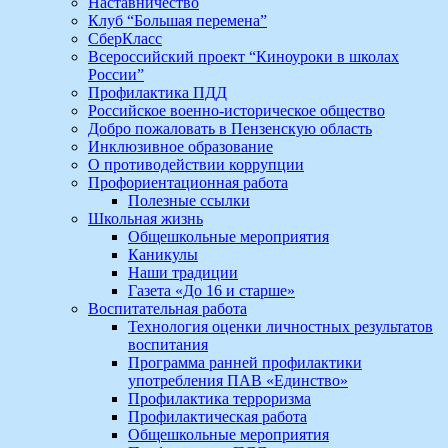
Наставничество
Клуб “Большая перемена”
СберКласс
Всероссийский проект “Киноуроки в школах
России”
Профилактика ПДД
Российское военно-историческое общество
Добро пожаловать в Пензенскую область
Инклюзивное образование
О противодействии коррупции
Профориентационная работа
Полезные ссылки
Школьная жизнь
Общешкольные мероприятия
Каникулы
Наши традиции
Газета «До 16 и старше»
Воспитательная работа
Технология оценки личностных результатов
воспитания
Программа ранней профилактики
употребления ПАВ «Единство»
Профилактика терроризма
Профилактическая работа
Общешкольные мероприятия