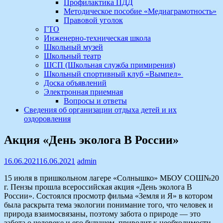
Профилактика ПДД
Методическое пособие «Медиаграмотность»
Правовой уголок
ГТО
Инженерно-техническая школа
Школьный музей
Школьный театр
ШСП (Школьная служба примирения)
Школьный спортивный клуб «Вымпел»
Доска объявлений
Электронная приемная
Вопросы и ответы
Сведения об организации отдыха детей и их
оздоровления
Акция «День эколога В России»
16.06.2021
16.06.2021
admin
15 июля в пришкольном лагере «Солнышко» МБОУ СОШ№20
г. Пензы прошла всероссийская акция «День эколога В
России». Состоялся просмотр фильма «Земля и Я» в котором
была раскрыта тема экологии понимание того, что человек и
природа взаимосвязаны, поэтому забота о природе — это
забота о человеке и его будущем, приводит к необходимости