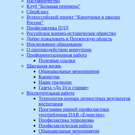
Наставничество
Клуб “Большая перемена”
СберКласс
Всероссийский проект “Киноуроки в школах
России”
Профилактика ПДД
Российское военно-историческое общество
Добро пожаловать в Пензенскую область
Инклюзивное образование
О противодействии коррупции
Профориентационная работа
Полезные ссылки
Школьная жизнь
Общешкольные мероприятия
Каникулы
Наши традиции
Газета «До 16 и старше»
Воспитательная работа
Технология оценки личностных результатов
воспитания
Программа ранней профилактики
употребления ПАВ «Единство»
Профилактика терроризма
Профилактическая работа
Общешкольные мероприятия