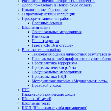
Российское военно-историческое общество
Добро пожаловать в Пензенскую область
Инклюзивное образование
О противодействии коррупции
Профориентационная работа
Полезные ссылки
Школьная жизнь
Общешкольные мероприятия
Каникулы
Наши традиции
Газета «До 16 и старше»
Воспитательная работа
Технология оценки личностных результатов 
Программа ранней профилактики употребле
Профилактика терроризма
Профилактическая работа
Общешкольные мероприятия
Профилактика ПДД
Методическое пособие «Медиаграмотность»
Правовой уголок
ГТО
Инженерно-техническая школа
Школьный музей
Школьный театр
ШСП (Школьная служба примирения)