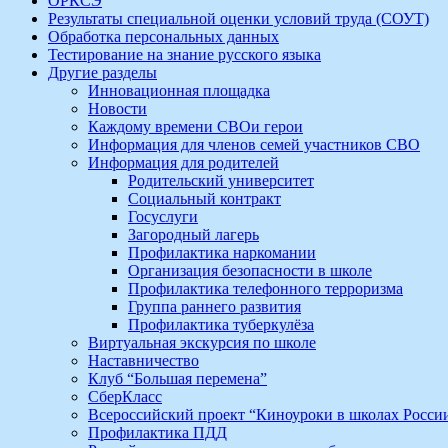
ОРКСЭ
Результаты специальной оценки условий труда (СОУТ)
Обработка персональных данных
Тестирование на знание русского языка
Другие разделы
Инновационная площадка
Новости
Каждому времени СВОи герои
Информация для членов семей участников СВО
Информация для родителей
Родительский университет
Социальный контракт
Госуслуги
Загородный лагерь
Профилактика наркомании
Организация безопасности в школе
Профилактика телефонного терроризма
Группа раннего развития
Профилактика туберкулёза
Виртуальная экскурсия по школе
Наставничество
Клуб “Большая перемена”
СберКласс
Всероссийский проект “Киноуроки в школах Росси
Профилактика ПДД