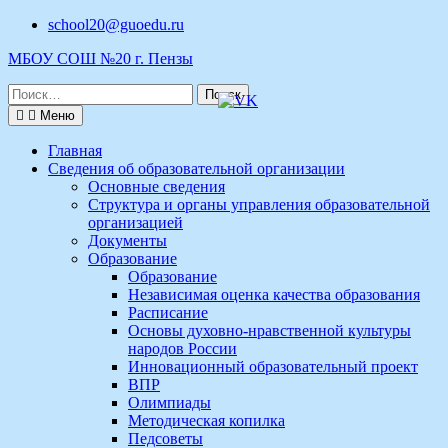
Перейти
school20@guoedu.ru
к
МБОУ СОШ №20 г. Пензы
содержимому
Поиск
по:
Меню
Главная
Сведения об образовательной организации
Основные сведения
Структура и органы управления образовательной
организацией
Документы
Образование
Образование
Независимая оценка качества образования
Расписание
Основы духовно-нравственной культуры
народов России
Инновационный образовательный проект
ВПР
Олимпиады
Методическая копилка
Педсоветы