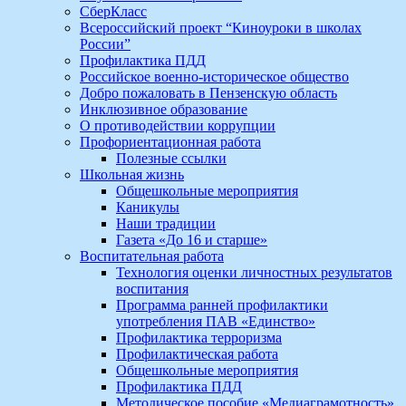
СберКласс
Всероссийский проект “Киноуроки в школах
России”
Профилактика ПДД
Российское военно-историческое общество
Добро пожаловать в Пензенскую область
Инклюзивное образование
О противодействии коррупции
Профориентационная работа
Полезные ссылки
Школьная жизнь
Общешкольные мероприятия
Каникулы
Наши традиции
Газета «До 16 и старше»
Воспитательная работа
Технология оценки личностных результатов
воспитания
Программа ранней профилактики
употребления ПАВ «Единство»
Профилактика терроризма
Профилактическая работа
Общешкольные мероприятия
Профилактика ПДД
Методическое пособие «Медиаграмотность»