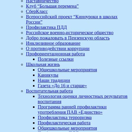
Наставничество
Клуб “Большая перемена”
СберКласс
Всероссийский проект “Киноуроки в школах
России”
Профилактика ПДД
Российское военно-историческое общество
Добро пожаловать в Пензенскую область
Инклюзивное образование
О противодействии коррупции
Профориентационная работа
Полезные ссылки
Школьная жизнь
Общешкольные мероприятия
Каникулы
Наши традиции
Газета «До 16 и старше»
Воспитательная работа
Технология оценки личностных результатов
воспитания
Программа ранней профилактики
употребления ПАВ «Единство»
Профилактика терроризма
Профилактическая работа
Общешкольные мероприятия