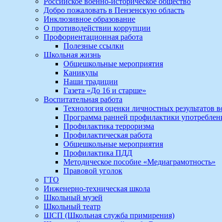
Российское военно-историческое общество
Добро пожаловать в Пензенскую область
Инклюзивное образование
О противодействии коррупции
Профориентационная работа
Полезные ссылки
Школьная жизнь
Общешкольные мероприятия
Каникулы
Наши традиции
Газета «До 16 и старше»
Воспитательная работа
Технология оценки личностных результатов 
Программа ранней профилактики употребле
Профилактика терроризма
Профилактическая работа
Общешкольные мероприятия
Профилактика ПДД
Методическое пособие «Медиаграмотность»
Правовой уголок
ГТО
Инженерно-техническая школа
Школьный музей
Школьный театр
ШСП (Школьная служба примирения)