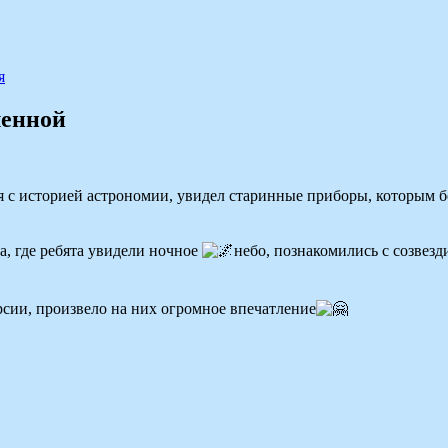
я
ленной
ся с историей астрономии, увидел старинные приборы, которым б
а, где ребята увидели ночное
небо, познакомились с созвез
рсии, произвело на них огромное впечатление