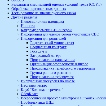
ОРКСЭ
Результаты специальной оценки условий труда (СОУТ)
Обработка персональных данных
Тестирование на знание русского языка
Другие разделы
Инновационная площадка
Новости
Каждому времени СВОи герои
Информация для членов семей участников СВО
Информация для родителей
Родительский университет
Социальный контракт
Госуслуги
Загородный лагерь
Профилактика наркомании
Организация безопасности в школе
Профилактика телефонного терроризма
Группа раннего развития
Профилактика туберкулёза
Виртуальная экскурсия по школе
Наставничество
Клуб “Большая перемена”
СберКласс
Всероссийский проект “Киноуроки в школах Росси
Профилактика ПДД