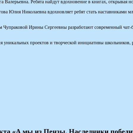
а Валерьевна. Ребята найдут вдохновение в книгах, открывая н
ва Юлия Николаевна вдохновляет ребят стать наставниками мла
м Чупраковой Ирины Сергеевны разработают современный чат-б
я уникальных проектов и творческой инициативы школьников, 
екта «А мы из Пензы. Наследники победи