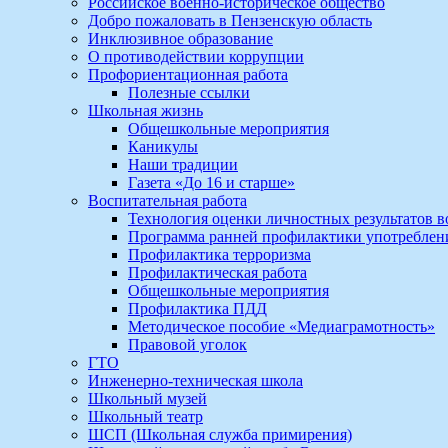
Российское военно-историческое общество
Добро пожаловать в Пензенскую область
Инклюзивное образование
О противодействии коррупции
Профориентационная работа
Полезные ссылки
Школьная жизнь
Общешкольные мероприятия
Каникулы
Наши традиции
Газета «До 16 и старше»
Воспитательная работа
Технология оценки личностных результатов 
Программа ранней профилактики употребле
Профилактика терроризма
Профилактическая работа
Общешкольные мероприятия
Профилактика ПДД
Методическое пособие «Медиаграмотность»
Правовой уголок
ГТО
Инженерно-техническая школа
Школьный музей
Школьный театр
ШСП (Школьная служба примирения)