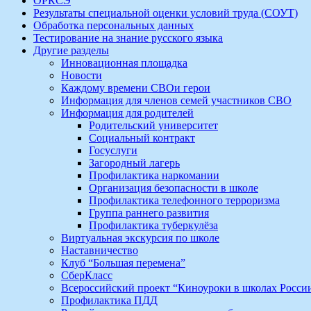
ОРКСЭ
Результаты специальной оценки условий труда (СОУТ)
Обработка персональных данных
Тестирование на знание русского языка
Другие разделы
Инновационная площадка
Новости
Каждому времени СВОи герои
Информация для членов семей участников СВО
Информация для родителей
Родительский университет
Социальный контракт
Госуслуги
Загородный лагерь
Профилактика наркомании
Организация безопасности в школе
Профилактика телефонного терроризма
Группа раннего развития
Профилактика туберкулёза
Виртуальная экскурсия по школе
Наставничество
Клуб “Большая перемена”
СберКласс
Всероссийский проект “Киноуроки в школах Росси
Профилактика ПДД