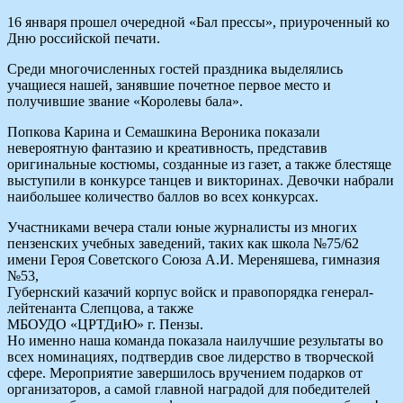
16 января прошел очередной «Бал прессы», приуроченный ко
Дню российской печати.
Среди многочисленных гостей праздника выделялись
учащиеся нашей, занявшие почетное первое место и
получившие звание «Королевы бала».
Попкова Карина и Семашкина Вероника показали
невероятную фантазию и креативность, представив
оригинальные костюмы, созданные из газет, а также блестяще
выступили в конкурсе танцев и викторинах. Девочки набрали
наибольшее количество баллов во всех конкурсах.
Участниками вечера стали юные журналисты из многих
пензенских учебных заведений, таких как школа №75/62
имени Героя Советского Союза А.И. Мереняшева, гимназия
№53,
Губернский казачий корпус войск и правопорядка генерал-
лейтенанта Слепцова, а также
МБОУДО «ЦРТДиЮ» г. Пензы.
Но именно наша команда показала наилучшие результаты во
всех номинациях, подтвердив свое лидерство в творческой
сфере. Мероприятие завершилось вручением подарков от
организаторов, а самой главной наградой для победителей