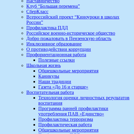
Наставничество
Клуб “Большая перемена”
СберКласс
Всероссийский проект “Киноуроки в школах
России”
Профилактика ПДД
Российское военно-историческое общество
Добро пожаловать в Пензенскую область
Инклюзивное образование
О противодействии коррупции
Профориентационная работа
Полезные ссылки
Школьная жизнь
Общешкольные мероприятия
Каникулы
Наши традиции
Газета «До 16 и старше»
Воспитательная работа
Технология оценки личностных результатов
воспитания
Программа ранней профилактики
употребления ПАВ «Единство»
Профилактика терроризма
Профилактическая работа
Общешкольные мероприятия