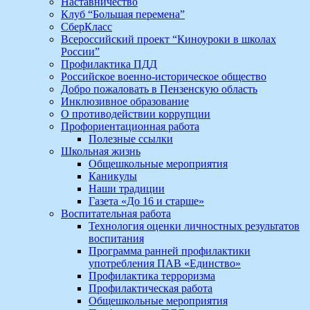
Наставничество
Клуб “Большая перемена”
СберКласс
Всероссийский проект “Киноуроки в школах
России”
Профилактика ПДД
Российское военно-историческое общество
Добро пожаловать в Пензенскую область
Инклюзивное образование
О противодействии коррупции
Профориентационная работа
Полезные ссылки
Школьная жизнь
Общешкольные мероприятия
Каникулы
Наши традиции
Газета «До 16 и старше»
Воспитательная работа
Технология оценки личностных результатов
воспитания
Программа ранней профилактики
употребления ПАВ «Единство»
Профилактика терроризма
Профилактическая работа
Общешкольные мероприятия