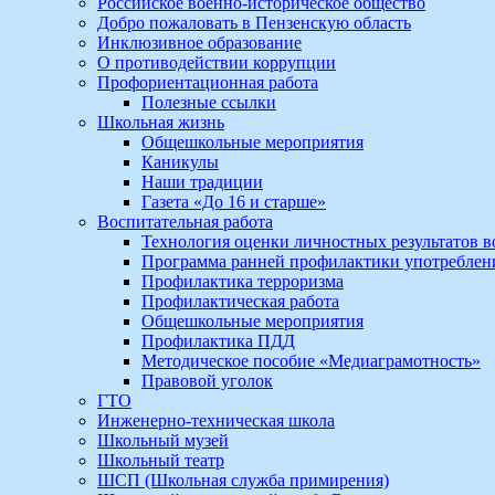
Российское военно-историческое общество
Добро пожаловать в Пензенскую область
Инклюзивное образование
О противодействии коррупции
Профориентационная работа
Полезные ссылки
Школьная жизнь
Общешкольные мероприятия
Каникулы
Наши традиции
Газета «До 16 и старше»
Воспитательная работа
Технология оценки личностных результатов 
Программа ранней профилактики употребле
Профилактика терроризма
Профилактическая работа
Общешкольные мероприятия
Профилактика ПДД
Методическое пособие «Медиаграмотность»
Правовой уголок
ГТО
Инженерно-техническая школа
Школьный музей
Школьный театр
ШСП (Школьная служба примирения)