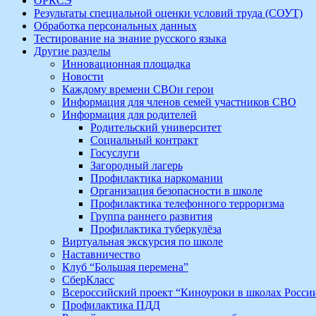
ОРКСЭ
Результаты специальной оценки условий труда (СОУТ)
Обработка персональных данных
Тестирование на знание русского языка
Другие разделы
Инновационная площадка
Новости
Каждому времени СВОи герои
Информация для членов семей участников СВО
Информация для родителей
Родительский университет
Социальный контракт
Госуслуги
Загородный лагерь
Профилактика наркомании
Организация безопасности в школе
Профилактика телефонного терроризма
Группа раннего развития
Профилактика туберкулёза
Виртуальная экскурсия по школе
Наставничество
Клуб “Большая перемена”
СберКласс
Всероссийский проект “Киноуроки в школах Росси
Профилактика ПДД