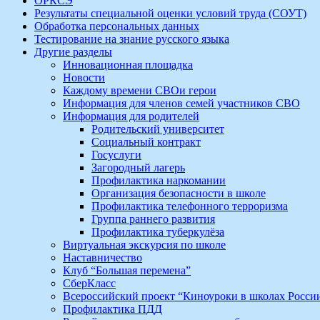
ОРКСЭ
Результаты специальной оценки условий труда (СОУТ)
Обработка персональных данных
Тестирование на знание русского языка
Другие разделы
Инновационная площадка
Новости
Каждому времени СВОи герои
Информация для членов семей участников СВО
Информация для родителей
Родительский университет
Социальный контракт
Госуслуги
Загородный лагерь
Профилактика наркомании
Организация безопасности в школе
Профилактика телефонного терроризма
Группа раннего развития
Профилактика туберкулёза
Виртуальная экскурсия по школе
Наставничество
Клуб “Большая перемена”
СберКласс
Всероссийский проект “Киноуроки в школах Росси
Профилактика ПДД