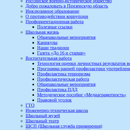
Российское военно-историческое общество
Добро пожаловать в Пензенскую область
Инклюзивное образование
О противодействии коррупции
Профориентационная работа
Полезные ссылки
Школьная жизнь
Общешкольные мероприятия
Каникулы
Наши традиции
Газета «До 16 и старше»
Воспитательная работа
Технология оценки личностных результатов 
Программа ранней профилактики употребле
Профилактика терроризма
Профилактическая работа
Общешкольные мероприятия
Профилактика ПДД
Методическое пособие «Медиаграмотность»
Правовой уголок
ГТО
Инженерно-техническая школа
Школьный музей
Школьный театр
ШСП (Школьная служба примирения)