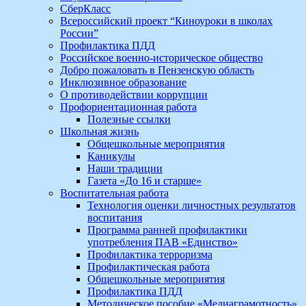
СберКласс
Всероссийский проект “Киноуроки в школах
России”
Профилактика ПДД
Российское военно-историческое общество
Добро пожаловать в Пензенскую область
Инклюзивное образование
О противодействии коррупции
Профориентационная работа
Полезные ссылки
Школьная жизнь
Общешкольные мероприятия
Каникулы
Наши традиции
Газета «До 16 и старше»
Воспитательная работа
Технология оценки личностных результатов
воспитания
Программа ранней профилактики
употребления ПАВ «Единство»
Профилактика терроризма
Профилактическая работа
Общешкольные мероприятия
Профилактика ПДД
Методическое пособие «Медиаграмотность»