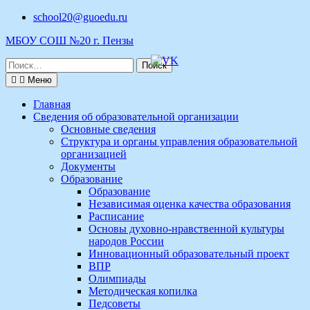
Перейти
school20@guoedu.ru
к
МБОУ СОШ №20 г. Пензы
содержимому
Поиск
по:
Меню
Главная
Сведения об образовательной организации
Основные сведения
Структура и органы управления образовательной
организацией
Документы
Образование
Образование
Независимая оценка качества образования
Расписание
Основы духовно-нравственной культуры
народов России
Инновационный образовательный проект
ВПР
Олимпиады
Методическая копилка
Педсоветы