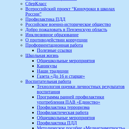
СберКласс
Всероссийский проект “Киноуроки в школах
России”
Профилактика ПДД
Российское военно-историческое общество
Добро пожаловать в Пензенскую область
Инклюзивное образование
О противодействии коррупции
Профориентационная работа
Полезные ссылки
Школьная жизнь
Общешкольные мероприятия
Каникулы
Наши традиции
Газета «До 16 и старше»
Воспитательная работа
Технология оценки личностных результатов
воспитания
Программа ранней профилактики
употребления ПАВ «Единство»
Профилактика терроризма
Профилактическая работа
Общешкольные мероприятия
Профилактика ПДД
Методическое пособие «Медиаграмотность»