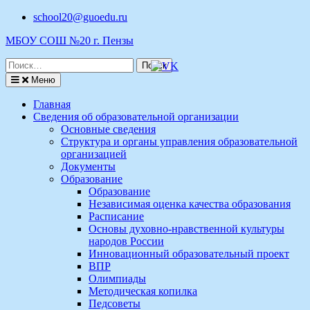
Перейти
school20@guoedu.ru
к
МБОУ СОШ №20 г. Пензы
содержимому
Поиск
по:
Меню
Главная
Сведения об образовательной организации
Основные сведения
Структура и органы управления образовательной
организацией
Документы
Образование
Образование
Независимая оценка качества образования
Расписание
Основы духовно-нравственной культуры
народов России
Инновационный образовательный проект
ВПР
Олимпиады
Методическая копилка
Педсоветы