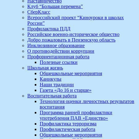
Наставничество
Клуб “Большая перемена”
СберКласс
Всероссийский проект “Киноуроки в школах
России”
Профилактика ПДД
Российское военно-историческое общество
Добро пожаловать в Пензенскую область
Инклюзивное образование
О противодействии коррупции
Профориентационная работа
Полезные ссылки
Школьная жизнь
Общешкольные мероприятия
Каникулы
Наши традиции
Газета «До 16 и старше»
Воспитательная работа
Технология оценки личностных результатов
воспитания
Программа ранней профилактики
употребления ПАВ «Единство»
Профилактика терроризма
Профилактическая работа
Общешкольные мероприятия