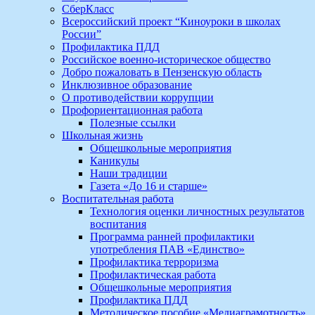
СберКласс
Всероссийский проект “Киноуроки в школах
России”
Профилактика ПДД
Российское военно-историческое общество
Добро пожаловать в Пензенскую область
Инклюзивное образование
О противодействии коррупции
Профориентационная работа
Полезные ссылки
Школьная жизнь
Общешкольные мероприятия
Каникулы
Наши традиции
Газета «До 16 и старше»
Воспитательная работа
Технология оценки личностных результатов
воспитания
Программа ранней профилактики
употребления ПАВ «Единство»
Профилактика терроризма
Профилактическая работа
Общешкольные мероприятия
Профилактика ПДД
Методическое пособие «Медиаграмотность»