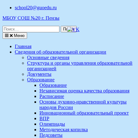
Перейти
school20@guoedu.ru
к
МБОУ СОШ №20 г. Пензы
содержимому
Поиск
по:
Меню
Главная
Сведения об образовательной организации
Основные сведения
Структура и органы управления образовательной
организацией
Документы
Образование
Образование
Независимая оценка качества образования
Расписание
Основы духовно-нравственной культуры
народов России
Инновационный образовательный проект
ВПР
Олимпиады
Методическая копилка
Педсоветы