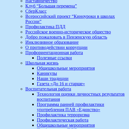
Наставничество
Клуб “Большая перемена”
СберКласс
Всероссийский проект “Киноуроки в школах
России”
Профилактика ПДД
Российское военно-историческое общество
Добро пожаловать в Пензенскую область
Инклюзивное образование
О противодействии коррупции
Профориентационная работа
Полезные ссылки
Школьная жизнь
Общешкольные мероприятия
Каникулы
Наши традиции
Газета «До 16 и старше»
Воспитательная работа
Технология оценки личностных результатов
воспитания
Программа ранней профилактики
употребления ПАВ «Единство»
Профилактика терроризма
Профилактическая работа
Общешкольные мероприятия