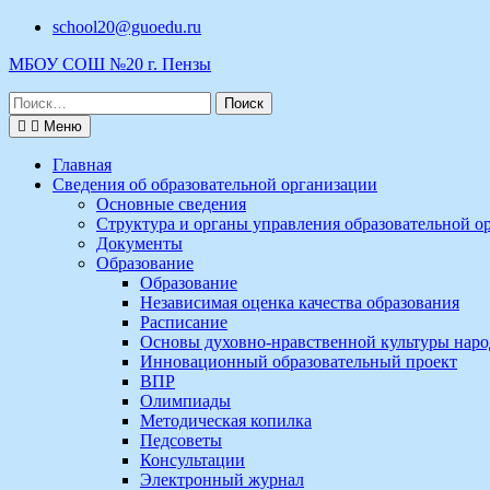
Перейти
school20@guoedu.ru
к
МБОУ СОШ №20 г. Пензы
содержимому
Поиск
по:
Меню
Главная
Сведения об образовательной организации
Основные сведения
Структура и органы управления образовательной о
Документы
Образование
Образование
Независимая оценка качества образования
Расписание
Основы духовно-нравственной культуры наро
Инновационный образовательный проект
ВПР
Олимпиады
Методическая копилка
Педсоветы
Консультации
Электронный журнал