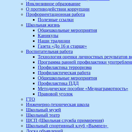
Инклюзивное образование
О противодействии коррупции
Профориентационная работа
Полезные ссылки
Школьная жизнь
Общешкольные мероприятия
Каникулы
Наши традиции
Газета «До 16 и старше»
Воспитательная работа
Технология оценки личностных результатов 
Программа ранней профилактики употребле
Профилактика терроризма
Профилактическая работа
Общешкольные мероприятия
Профилактика ПДД
Методическое пособие «Медиаграмотность»
Правовой уголок
ГТО
Инженерно-техническая школа
Школьный музей
Школьный театр
ШСП (Школьная служба примирения)
Школьный спортивный клуб «Вымпел»
Доска объявлений