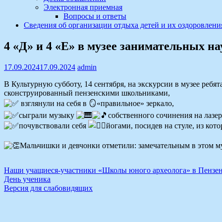
Электронная приемная
Вопросы и ответы
Сведения об организации отдыха детей и их оздоровлени
4 «Д» и 4 «Е» в музее занимательных н
17.09.2024
17.09.2024
admin
В Культурную субботу, 14 сентября, на экскурсии в музее ре
сконструированный пензенскими школьниками,
взглянули на себя в 🪞«правильное» зеркало,
сыграли музыку
собственного сочинения на лазер
почувствовали себя
йогами, посидев на стуле, из кот
Мальчишки и девчонки отметили: замечательным в этом муз
Навигация
Наши учащиеся-участники «Школы юного археолога» в Пензенс
День ученика
по
Версия для слабовидящих
записям