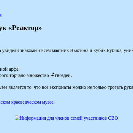
я
аук «Реактор»
бята увидели знакомый всем маятник Ньютона и кубик Рубика, у
ной арфе,
орого торчало множество 🪑гвоздей.
ее является то, что все экспонаты можно не только трогать рук
ком краеведческом музее.