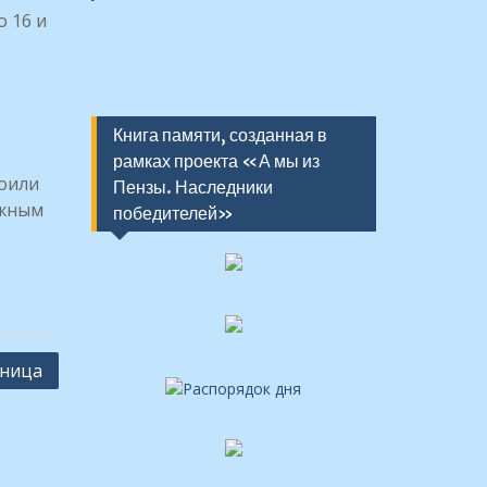
 16 и
Книга памяти, созданная в
рамках проекта «А мы из
воили
Пензы. Наследники
ажным
победителей»
тница