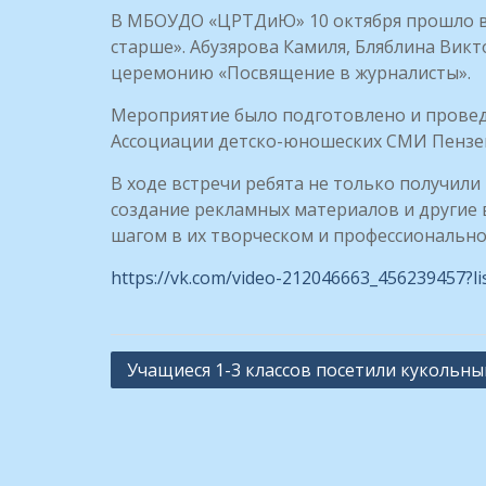
В МБОУДО «ЦРТДиЮ» 10 октября прошло ва
старше». Абузярова Камиля, Бляблина Вик
церемонию «Посвящение в журналисты».
Мероприятие было подготовлено и прове
Ассоциации детско-юношеских СМИ Пензен
В ходе встречи ребята не только получили
создание рекламных материалов и другие
шагом в их творческом и профессионально
https://vk.com/video-212046663_456239457?l
Н
Учащиеся 1-3 классов посетили кукольны
а
в
и