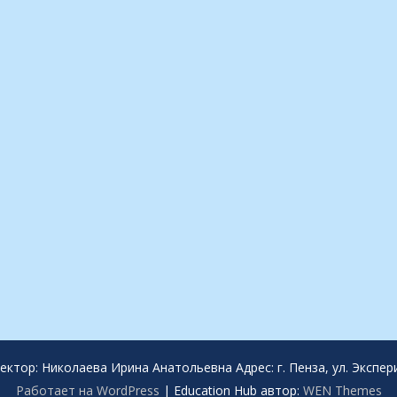
тор: Николаева Ирина Анатольевна Адрес: г. Пенза, ул. Экспери
Работает на WordPress
|
Education Hub автор:
WEN Themes