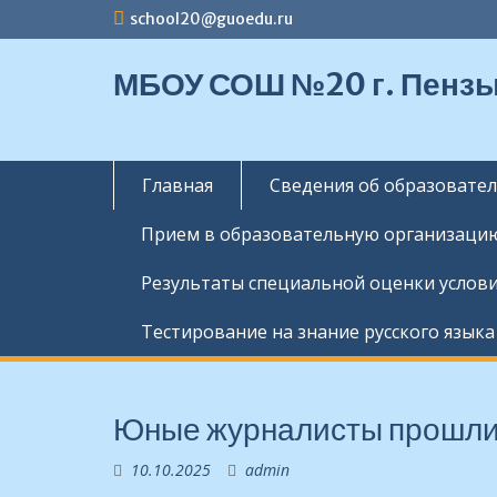
П
school20@guoedu.ru
е
р
МБОУ СОШ №20 г. Пенз
е
й
т
и
к
Главная
Сведения об образовате
с
о
Прием в образовательную организаци
д
е
Результаты специальной оценки услови
р
ж
Тестирование на знание русского языка
и
м
о
м
Юные журналисты прошли
у
10.10.2025
admin