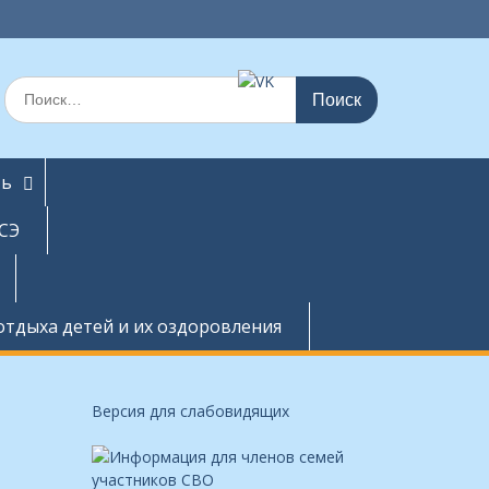
П
о
и
с
к
ть
п
о
СЭ
:
отдыха детей и их оздоровления
Версия для слабовидящих