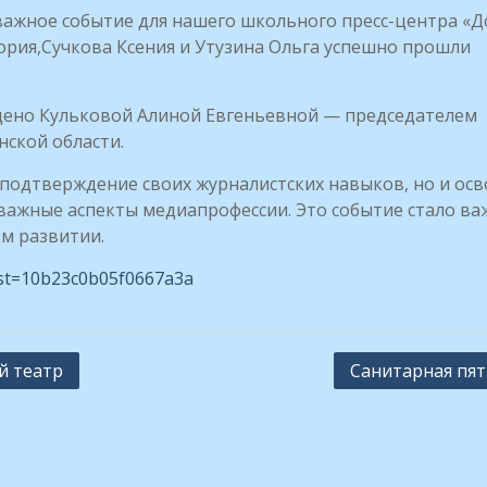
жное событие для нашего школьного пресс-центра «До
тория,Сучкова Ксения и Утузина Ольга успешно прошли
дено Кульковой Алиной Евгеньевной — председателем
ской области.
 подтверждение своих журналистских навыков, но и ос
 важные аспекты медиапрофессии. Это событие стало в
м развитии.
ist=10b23c0b05f0667a3a
й театр
Санитарная пя