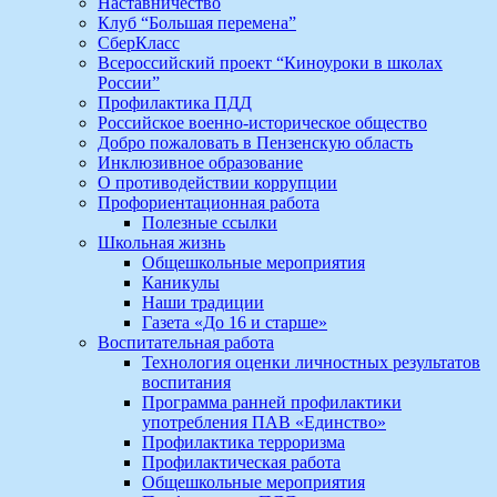
Наставничество
Клуб “Большая перемена”
СберКласс
Всероссийский проект “Киноуроки в школах
России”
Профилактика ПДД
Российское военно-историческое общество
Добро пожаловать в Пензенскую область
Инклюзивное образование
О противодействии коррупции
Профориентационная работа
Полезные ссылки
Школьная жизнь
Общешкольные мероприятия
Каникулы
Наши традиции
Газета «До 16 и старше»
Воспитательная работа
Технология оценки личностных результатов
воспитания
Программа ранней профилактики
употребления ПАВ «Единство»
Профилактика терроризма
Профилактическая работа
Общешкольные мероприятия