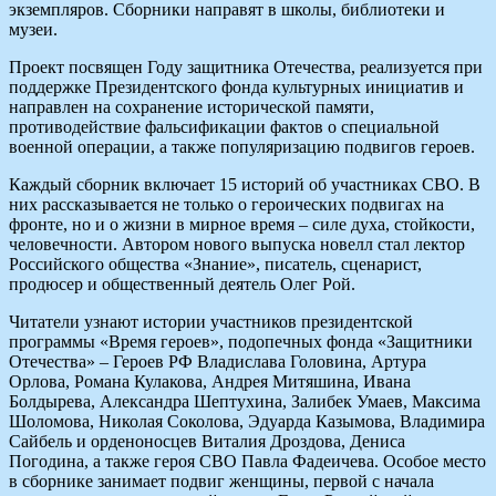
экземпляров. Сборники направят в школы, библиотеки и
музеи.
Проект посвящен Году защитника Отечества, реализуется при
поддержке Президентского фонда культурных инициатив и
направлен на сохранение исторической памяти,
противодействие фальсификации фактов о специальной
военной операции, а также популяризацию подвигов героев.
Каждый сборник включает 15 историй об участниках СВО. В
них рассказывается не только о героических подвигах на
фронте, но и о жизни в мирное время – силе духа, стойкости,
человечности. Автором нового выпуска новелл стал лектор
Российского общества «Знание», писатель, сценарист,
продюсер и общественный деятель Олег Рой.
Читатели узнают истории участников президентской
программы «Время героев», подопечных фонда «Защитники
Отечества» – Героев РФ Владислава Головина, Артура
Орлова, Романа Кулакова, Андрея Митяшина, Ивана
Болдырева, Александра Шептухина, Залибек Умаев, Максима
Шоломова, Николая Соколова, Эдуарда Казымова, Владимира
Сайбель и орденоносцев Виталия Дроздова, Дениса
Погодина, а также героя СВО Павла Фадеичева. Особое место
в сборнике занимает подвиг женщины, первой с начала