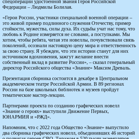
спецоперации удостоенной звания Героя Российской
Федерации – Людмилы Болилая.
«Герои России, участники специальной военной операции –
это живой пример подлинного служения Отечеству, пример
стойкости, мужества, силы духа. Их судьбы учат нас тому, что
любовь к Родине измеряется не словами, а поступками. Мы
хотим, чтобы ребята, читая эти новеллы, почувствовали связь
поколений, осознали настоящую цену мира и ответственность
за свою страну. Я убежден, что эти истории станут для них
источником вдохновения, зажгут желание внести
собственный вклад в развитие России», – сказал генеральный
директор Российского общества «Знание» Максим Древаль.
Презентация сборника состоится в декабре в Центральном
академическом театре Российской Армии. В 89 регионах
России на базе школьных библиотек и музеев пройдут
тематические мастер-лекции.
Партнерами проекта по созданию графических новелл
«Знание о героях» выступили Движение Первых,
ЮНАРМИЯ и «РЖД».
Напомним, что с 2022 года Общество «Знание» выпустило
два сборника графических новелл, объединивших 46 историй
о подвигах героев СВО. Тиражом в 520 тысяч экземпляров