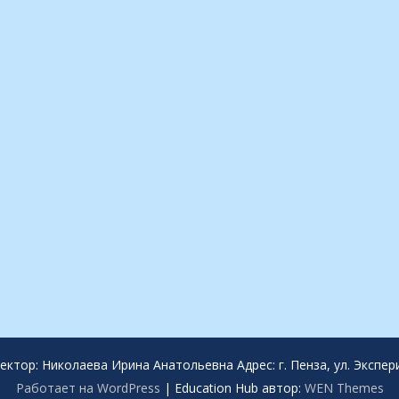
тор: Николаева Ирина Анатольевна Адрес: г. Пенза, ул. Экспери
Работает на WordPress
|
Education Hub автор:
WEN Themes