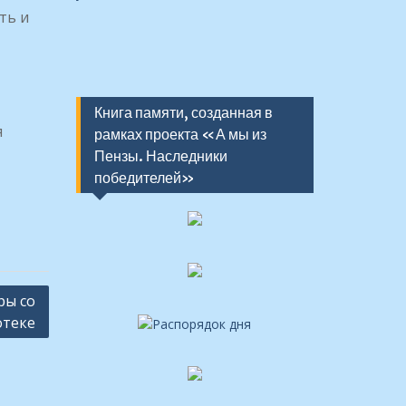
ть и
Книга памяти, созданная в
я
рамках проекта «А мы из
Пензы. Наследники
победителей»
ры со
отеке