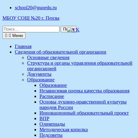
Перейти
school20@guoedu.ru
к
МБОУ СОШ №20 г. Пензы
содержимому
Поиск
по:
Меню
Главная
Сведения об образовательной организации
Основные сведения
Структура и органы управления образовательной
организацией
Документы
Образование
Образование
Независимая оценка качества образования
Расписание
Основы духовно-нравственной культуры
народов России
Инновационный образовательный проект
ВПР
Олимпиады
Методическая копилка
Педсоветы