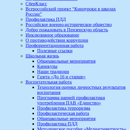
СберКласс
Всероссийский проект “Киноуроки в школах
России”
Профилактика ПДД
Российское военно-историческое общество
Добро пожаловать в Пензенскую область
Инклюзивное образование
О противодействии коррупции
Профориентационная работа
Полезные ссылки
Школьная жизнь
Общешкольные мероприятия
Каникулы
Наши традиции
Газета «До 16 и старше»
Воспитательная работа
Технология оценки личностных результатов
воспитания
Программа ранней профилактики
употребления ПАВ «Единство»
Профилактика терроризма
Профилактическая работа
Общешкольные мероприятия
Профилактика ПДД
Методическое пособие «Медиаграмотность»