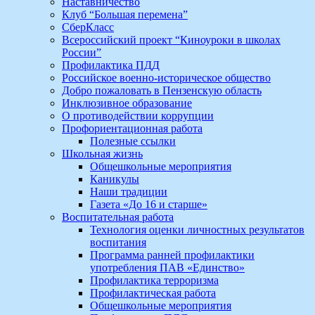
Наставничество
Клуб “Большая перемена”
СберКласс
Всероссийский проект “Киноуроки в школах
России”
Профилактика ПДД
Российское военно-историческое общество
Добро пожаловать в Пензенскую область
Инклюзивное образование
О противодействии коррупции
Профориентационная работа
Полезные ссылки
Школьная жизнь
Общешкольные мероприятия
Каникулы
Наши традиции
Газета «До 16 и старше»
Воспитательная работа
Технология оценки личностных результатов
воспитания
Программа ранней профилактики
употребления ПАВ «Единство»
Профилактика терроризма
Профилактическая работа
Общешкольные мероприятия