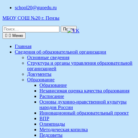
Перейти
school20@guoedu.ru
к
МБОУ СОШ №20 г. Пензы
содержимому
Поиск
по:
Меню
Главная
Сведения об образовательной организации
Основные сведения
Структура и органы управления образовательной
организацией
Документы
Образование
Образование
Независимая оценка качества образования
Расписание
Основы духовно-нравственной культуры
народов России
Инновационный образовательный проект
ВПР
Олимпиады
Методическая копилка
Педсоветы