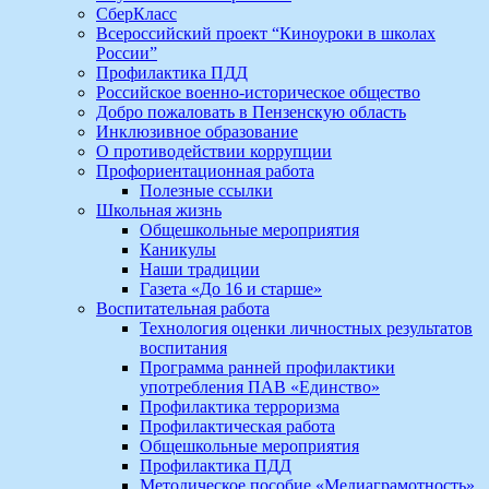
СберКласс
Всероссийский проект “Киноуроки в школах
России”
Профилактика ПДД
Российское военно-историческое общество
Добро пожаловать в Пензенскую область
Инклюзивное образование
О противодействии коррупции
Профориентационная работа
Полезные ссылки
Школьная жизнь
Общешкольные мероприятия
Каникулы
Наши традиции
Газета «До 16 и старше»
Воспитательная работа
Технология оценки личностных результатов
воспитания
Программа ранней профилактики
употребления ПАВ «Единство»
Профилактика терроризма
Профилактическая работа
Общешкольные мероприятия
Профилактика ПДД
Методическое пособие «Медиаграмотность»