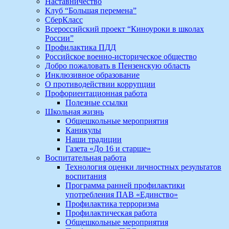
Наставничество
Клуб “Большая перемена”
СберКласс
Всероссийский проект “Киноуроки в школах
России”
Профилактика ПДД
Российское военно-историческое общество
Добро пожаловать в Пензенскую область
Инклюзивное образование
О противодействии коррупции
Профориентационная работа
Полезные ссылки
Школьная жизнь
Общешкольные мероприятия
Каникулы
Наши традиции
Газета «До 16 и старше»
Воспитательная работа
Технология оценки личностных результатов
воспитания
Программа ранней профилактики
употребления ПАВ «Единство»
Профилактика терроризма
Профилактическая работа
Общешкольные мероприятия