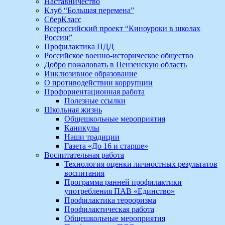
Наставничество
Клуб “Большая перемена”
СберКласс
Всероссийский проект “Киноуроки в школах
России”
Профилактика ПДД
Российское военно-историческое общество
Добро пожаловать в Пензенскую область
Инклюзивное образование
О противодействии коррупции
Профориентационная работа
Полезные ссылки
Школьная жизнь
Общешкольные мероприятия
Каникулы
Наши традиции
Газета «До 16 и старше»
Воспитательная работа
Технология оценки личностных результатов
воспитания
Программа ранней профилактики
употребления ПАВ «Единство»
Профилактика терроризма
Профилактическая работа
Общешкольные мероприятия