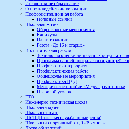
Инклюзивное образование
О противодействии коррупции
Профориентационная работа
Полезные ссылки
Школьная жизнь
Общешкольные мероприятия
Каникулы
Наши традиции
Газета «До 16 и старше»
Воспитательная работа
Технология оценки личностных результатов 
Программа ранней профилактики употребле
Профилактика терроризма
Профилактическая работа
Общешкольные мероприятия
Профилактика ПДД
Методическое пособие «Медиаграмотность»
Правовой уголок
ГТО
Инженерно-техническая школа
Школьный музей
Школьный театр
ШСП (Школьная служба примирения)
Школьный спортивный клуб «Вымпел»
Доска объявлений