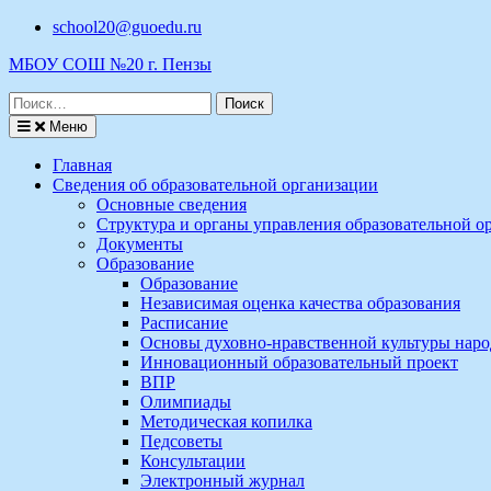
Перейти
school20@guoedu.ru
к
МБОУ СОШ №20 г. Пензы
содержимому
Поиск
по:
Меню
Главная
Сведения об образовательной организации
Основные сведения
Структура и органы управления образовательной о
Документы
Образование
Образование
Независимая оценка качества образования
Расписание
Основы духовно-нравственной культуры наро
Инновационный образовательный проект
ВПР
Олимпиады
Методическая копилка
Педсоветы
Консультации
Электронный журнал