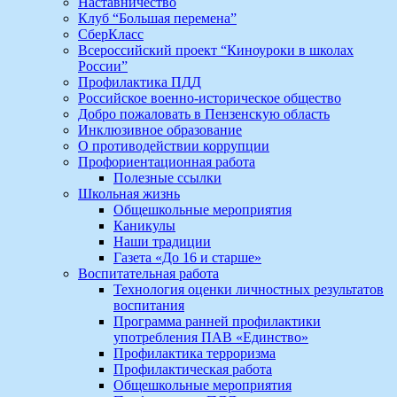
Наставничество
Клуб “Большая перемена”
СберКласс
Всероссийский проект “Киноуроки в школах
России”
Профилактика ПДД
Российское военно-историческое общество
Добро пожаловать в Пензенскую область
Инклюзивное образование
О противодействии коррупции
Профориентационная работа
Полезные ссылки
Школьная жизнь
Общешкольные мероприятия
Каникулы
Наши традиции
Газета «До 16 и старше»
Воспитательная работа
Технология оценки личностных результатов
воспитания
Программа ранней профилактики
употребления ПАВ «Единство»
Профилактика терроризма
Профилактическая работа
Общешкольные мероприятия