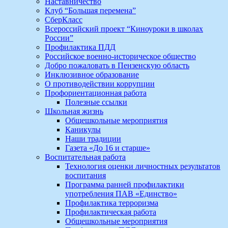
Наставничество
Клуб “Большая перемена”
СберКласс
Всероссийский проект “Киноуроки в школах
России”
Профилактика ПДД
Российское военно-историческое общество
Добро пожаловать в Пензенскую область
Инклюзивное образование
О противодействии коррупции
Профориентационная работа
Полезные ссылки
Школьная жизнь
Общешкольные мероприятия
Каникулы
Наши традиции
Газета «До 16 и старше»
Воспитательная работа
Технология оценки личностных результатов
воспитания
Программа ранней профилактики
употребления ПАВ «Единство»
Профилактика терроризма
Профилактическая работа
Общешкольные мероприятия