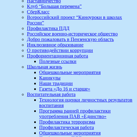
Наставничество
Клуб “Большая перемена”
СберКласс
Всероссийский проект “Киноуроки в школах
России”
Профилактика ПДД
Российское военно-историческое общество
Добро пожаловать в Пензенскую область
Инклюзивное образование
О противодействии коррупции
Профориентационная работа
Полезные ссылки
Школьная жизнь
Общешкольные мероприятия
Каникулы
Наши традиции
Газета «До 16 и старше»
Воспитательная работа
Технология оценки личностных результатов
воспитания
Программа ранней профилактики
употребления ПАВ «Единство»
Профилактика терроризма
Профилактическая работа
Общешкольные мероприятия