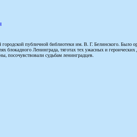
я
ородской публичной библиотеки им. В. Г. Белинского. Было ор
ях блокадного Ленинграда, тяготах тех ужасных и героических 
йны, посочувствовали судьбам ленинградцев.