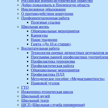
Российское военно-историческое общество
Добро пожаловать в Пензенскую область
Инклюзивное образование
О противодействии коррупции
Профориентационная работа
Полезные ссылки
Школьная жизнь
Общешкольные мероприятия
Каникулы
Наши традиции
Газета «До 16 и старше»
Воспитательная работа
Технология оценки личностных результатов 
Программа ранней профилактики употребле
Профилактика терроризма
Профилактическая работа
Общешкольные мероприятия
Профилактика ПДД
Методическое пособие «Медиаграмотность»
Правовой уголок
ГТО
Инженерно-техническая школа
Школьный музей
Школьный театр
ШСП (Школьная служба примирения)