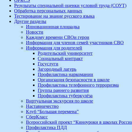
ОРКСЭ
Результаты специальной оценки условий труда (СОУТ)
Обработка персональных данных
Тестирование на знание русского языка
Другие разделы
Инновационная площадка
Новости
Каждому времени СВОи герои
Информация для членов семей участников СВО
Информация для родителей
Родительский университет
Социальный контракт
Госуслуги
Загородный лагерь
Профилактика наркомании
Организация безопасности в школе
Профилактика телефонного терроризма
Группа раннего развития
Профилактика туберкулёза
Виртуальная экскурсия по школе
Наставничество
Клуб “Большая перемена”
СберКласс
Всероссийский проект “Киноуроки в школах Росси
Профилактика ПДД