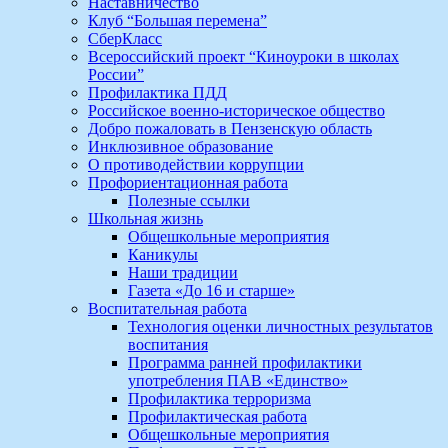
Наставничество
Клуб “Большая перемена”
СберКласс
Всероссийский проект “Киноуроки в школах
России”
Профилактика ПДД
Российское военно-историческое общество
Добро пожаловать в Пензенскую область
Инклюзивное образование
О противодействии коррупции
Профориентационная работа
Полезные ссылки
Школьная жизнь
Общешкольные мероприятия
Каникулы
Наши традиции
Газета «До 16 и старше»
Воспитательная работа
Технология оценки личностных результатов
воспитания
Программа ранней профилактики
употребления ПАВ «Единство»
Профилактика терроризма
Профилактическая работа
Общешкольные мероприятия