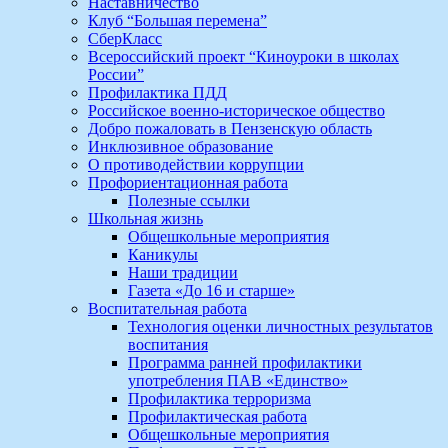
Наставничество
Клуб “Большая перемена”
СберКласс
Всероссийский проект “Киноуроки в школах
России”
Профилактика ПДД
Российское военно-историческое общество
Добро пожаловать в Пензенскую область
Инклюзивное образование
О противодействии коррупции
Профориентационная работа
Полезные ссылки
Школьная жизнь
Общешкольные мероприятия
Каникулы
Наши традиции
Газета «До 16 и старше»
Воспитательная работа
Технология оценки личностных результатов
воспитания
Программа ранней профилактики
употребления ПАВ «Единство»
Профилактика терроризма
Профилактическая работа
Общешкольные мероприятия