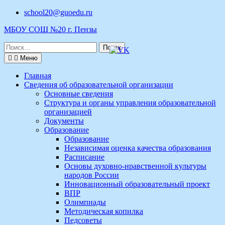
Перейти
school20@guoedu.ru
к
МБОУ СОШ №20 г. Пензы
содержимому
Поиск
по:
Меню
Главная
Сведения об образовательной организации
Основные сведения
Структура и органы управления образовательной
организацией
Документы
Образование
Образование
Независимая оценка качества образования
Расписание
Основы духовно-нравственной культуры
народов России
Инновационный образовательный проект
ВПР
Олимпиады
Методическая копилка
Педсоветы