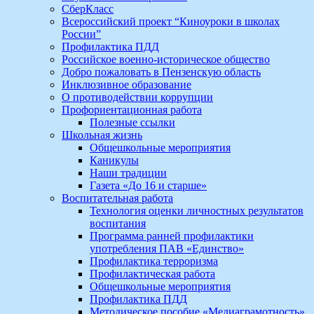
СберКласс
Всероссийский проект “Киноуроки в школах
России”
Профилактика ПДД
Российское военно-историческое общество
Добро пожаловать в Пензенскую область
Инклюзивное образование
О противодействии коррупции
Профориентационная работа
Полезные ссылки
Школьная жизнь
Общешкольные мероприятия
Каникулы
Наши традиции
Газета «До 16 и старше»
Воспитательная работа
Технология оценки личностных результатов
воспитания
Программа ранней профилактики
употребления ПАВ «Единство»
Профилактика терроризма
Профилактическая работа
Общешкольные мероприятия
Профилактика ПДД
Методическое пособие «Медиаграмотность»