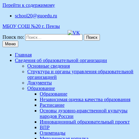
Перейти к содержимому
school20@guoedu.ru
МБОУ СОШ №20 г. Пензы
Поиск по:
Меню
Главная
Сведения об образовательной организации
Основные сведения
Структура и органы управления образовательной
организацией
Документы
Образование
Образование
Независимая оценка качества образования
Расписание
Основы духовно-нравственной культуры
народов России
Инновационный образовательный проект
ВПР
Олимпиады
Методическая копилка