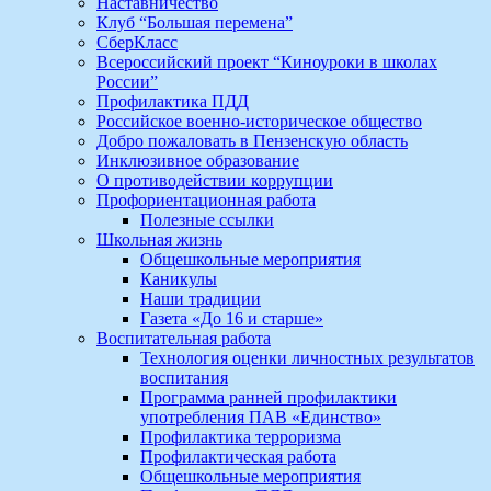
Наставничество
Клуб “Большая перемена”
СберКласс
Всероссийский проект “Киноуроки в школах
России”
Профилактика ПДД
Российское военно-историческое общество
Добро пожаловать в Пензенскую область
Инклюзивное образование
О противодействии коррупции
Профориентационная работа
Полезные ссылки
Школьная жизнь
Общешкольные мероприятия
Каникулы
Наши традиции
Газета «До 16 и старше»
Воспитательная работа
Технология оценки личностных результатов
воспитания
Программа ранней профилактики
употребления ПАВ «Единство»
Профилактика терроризма
Профилактическая работа
Общешкольные мероприятия