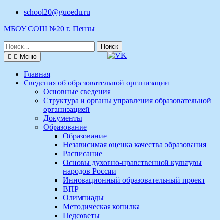
Перейти
school20@guoedu.ru
к
МБОУ СОШ №20 г. Пензы
содержимому
Поиск
по:
Меню
Главная
Сведения об образовательной организации
Основные сведения
Структура и органы управления образовательной
организацией
Документы
Образование
Образование
Независимая оценка качества образования
Расписание
Основы духовно-нравственной культуры
народов России
Инновационный образовательный проект
ВПР
Олимпиады
Методическая копилка
Педсоветы