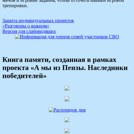
мячом и игровые задания, чтобы отточить навыки игровой
тренировки.
Навигация
Защита индивидуальных проектов
«Разговоры о важном»
по
Версия для слабовидящих
записям
Книга памяти, созданная в рамках
проекта «А мы из Пензы. Наследники
победителей»