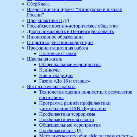
СберКласс
Всероссийский проект “Киноуроки в школах
России”
Профилактика ПДД
Российское военно-историческое общество
Добро пожаловать в Пензенскую область
Инклюзивное образование
О противодействии коррупции
Профориентационная работа
Полезные ссылки
Школьная жизнь
Общешкольные мероприятия
Каникулы
Наши традиции
Газета «До 16 и старше»
Воспитательная работа
Технология оценки личностных результатов
воспитания
Программа ранней профилактики
употребления ПАВ «Единство»
Профилактика терроризма
Профилактическая работа
Общешкольные мероприятия
Профилактика ПДД
Методическое пособие «Медиаграмотность»