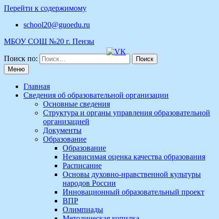
Перейти к содержимому
school20@guoedu.ru
МБОУ СОШ №20 г. Пензы
Поиск по:
Меню
Главная
Сведения об образовательной организации
Основные сведения
Структура и органы управления образовательной
организацией
Документы
Образование
Образование
Независимая оценка качества образования
Расписание
Основы духовно-нравственной культуры
народов России
Инновационный образовательный проект
ВПР
Олимпиады
Методическая копилка