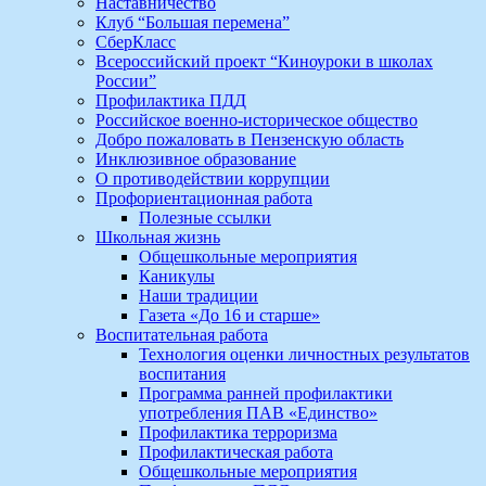
Наставничество
Клуб “Большая перемена”
СберКласс
Всероссийский проект “Киноуроки в школах
России”
Профилактика ПДД
Российское военно-историческое общество
Добро пожаловать в Пензенскую область
Инклюзивное образование
О противодействии коррупции
Профориентационная работа
Полезные ссылки
Школьная жизнь
Общешкольные мероприятия
Каникулы
Наши традиции
Газета «До 16 и старше»
Воспитательная работа
Технология оценки личностных результатов
воспитания
Программа ранней профилактики
употребления ПАВ «Единство»
Профилактика терроризма
Профилактическая работа
Общешкольные мероприятия