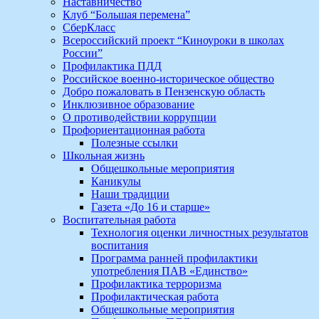
Наставничество
Клуб “Большая перемена”
СберКласс
Всероссийский проект “Киноуроки в школах
России”
Профилактика ПДД
Российское военно-историческое общество
Добро пожаловать в Пензенскую область
Инклюзивное образование
О противодействии коррупции
Профориентационная работа
Полезные ссылки
Школьная жизнь
Общешкольные мероприятия
Каникулы
Наши традиции
Газета «До 16 и старше»
Воспитательная работа
Технология оценки личностных результатов
воспитания
Программа ранней профилактики
употребления ПАВ «Единство»
Профилактика терроризма
Профилактическая работа
Общешкольные мероприятия