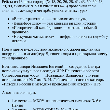
Ребята из 13 школ города (№ 18, 20, 26, 28, 41, 43, 59, 69, 78,
79, 80, гимназия № 53 и гимназия № 6) проверили свои
знания и смекалку в четырёх увлекательных турах:
«Ветер странствий» — отправляемся в путь,
«Дешифровщик» — разгадываем загадки истории,
«Исторический калейдоскоп» — мозаика событий
прошлого,
«Нескучная математика» — цифры и логика на службе у
истории.
Под мудрым руководством экспертного жюри школьники
погрузились в атмосферу Древнего мира и приоткрыли завесу
тайн прошлого.
Возглавил жюри Иналдиев Евгений — сотрудник Центра
историко‑культурного наследия ИРР Пензенской области.
Сопредседатель жюри — Повалихин Владислав, учитель
истории школы № 7 им. В. И. Лебедева и ассистент кафедры
«История России и методика преподавания истории» ПГУ.
А вот и итоги игры:
1‑е место — МБОУ лингвистическая гимназия № 6 г.
Пензы
2‑е место — МБОУ СОШ № 79 г. Пензы