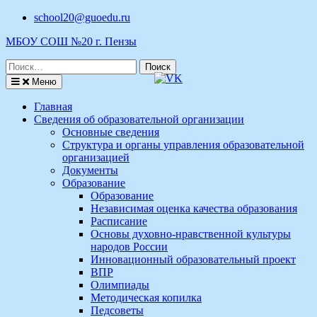
Перейти
school20@guoedu.ru
к
МБОУ СОШ №20 г. Пензы
содержимому
Поиск
по:
Меню
Главная
Сведения об образовательной организации
Основные сведения
Структура и органы управления образовательной
организацией
Документы
Образование
Образование
Независимая оценка качества образования
Расписание
Основы духовно-нравственной культуры
народов России
Инновационный образовательный проект
ВПР
Олимпиады
Методическая копилка
Педсоветы