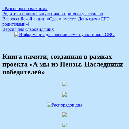
Навигация
«Разговоры о важном»
Родители наших выпускников приняли участие во
по
Всероссийской акции «Сдаем вместе. День сдачи ЕГЭ
записям
родителями»!
Версия для слабовидящих
Книга памяти, созданная в рамках
проекта «А мы из Пензы. Наследники
победителей»