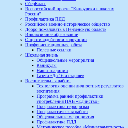
СберКласс
Всероссийский проект “Киноуроки в школах
России”
Профилактика ПДД
Российское военно-историческое общество
Добро пожаловать в Пензенскую область
Инклюзивное образование
О противодействии коррупции
Профориентационная работа
Полезные ссылки
Школьная жизнь
Общешкольные мероприятия
Каникулы
Наши традиции
Газета «До 16 и старше»
Воспитательная работа
Технология оценки личностных результатов
воспитания
Программа ранней профилактики
употребления ПАВ «Единство»
Профилактика терроризма
Профилактическая работа
Общешкольные мероприятия
Профилактика ПДД
Методическое пособие «Медиаграмотность»