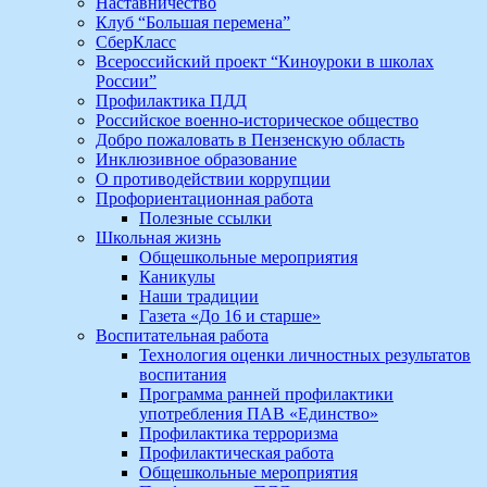
Наставничество
Клуб “Большая перемена”
СберКласс
Всероссийский проект “Киноуроки в школах
России”
Профилактика ПДД
Российское военно-историческое общество
Добро пожаловать в Пензенскую область
Инклюзивное образование
О противодействии коррупции
Профориентационная работа
Полезные ссылки
Школьная жизнь
Общешкольные мероприятия
Каникулы
Наши традиции
Газета «До 16 и старше»
Воспитательная работа
Технология оценки личностных результатов
воспитания
Программа ранней профилактики
употребления ПАВ «Единство»
Профилактика терроризма
Профилактическая работа
Общешкольные мероприятия