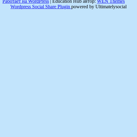
Работает на WordPress
|
Education Hub автор:
WEN Themes
Wordpress Social Share Plugin
powered by Ultimatelysocial