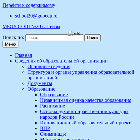
Перейти к содержимому
school20@guoedu.ru
МБОУ СОШ №20 г. Пензы
Поиск по:
Меню
Главная
Сведения об образовательной организации
Основные сведения
Структура и органы управления образовательной
организацией
Документы
Образование
Образование
Независимая оценка качества образования
Расписание
Основы духовно-нравственной культуры
народов России
Инновационный образовательный проект
ВПР
Олимпиады
Методическая копилка