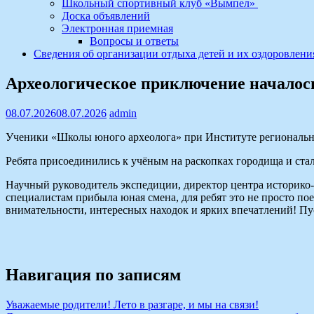
Школьный спортивный клуб «Вымпел»
Доска объявлений
Электронная приемная
Вопросы и ответы
Сведения об организации отдыха детей и их оздоровлени
Археологическое приключение началос
08.07.2026
08.07.2026
admin
Ученики «Школы юного археолога» при Институте региональн
Ребята присоединились к учёным на раскопках городища и ста
Научный руководитель экспедиции, директор центра историко
специалистам прибыла юная смена, для ребят это не просто п
внимательности, интересных находок и ярких впечатлений! П
Навигация по записям
Уважаемые родители! Лето в разгаре, и мы на связи!