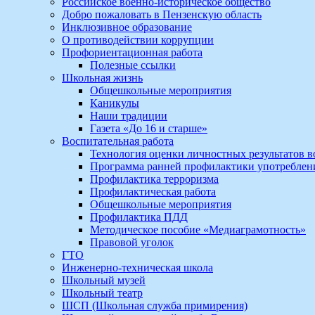
Российское военно-историческое общество
Добро пожаловать в Пензенскую область
Инклюзивное образование
О противодействии коррупции
Профориентационная работа
Полезные ссылки
Школьная жизнь
Общешкольные мероприятия
Каникулы
Наши традиции
Газета «До 16 и старше»
Воспитательная работа
Технология оценки личностных результатов 
Программа ранней профилактики употребле
Профилактика терроризма
Профилактическая работа
Общешкольные мероприятия
Профилактика ПДД
Методическое пособие «Медиаграмотность»
Правовой уголок
ГТО
Инженерно-техническая школа
Школьный музей
Школьный театр
ШСП (Школьная служба примирения)