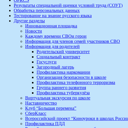
ОРКСЭ
Результаты специальной оценки условий труда (СОУТ)
Обработка персональных данных
Тестирование на знание русского языка
Другие разделы
Инновационная площадка
Новости
Каждому времени СВОи герои
Информация для членов семей участников СВО
Информация для родителей
Родительский университет
Социальный контракт
Госуслуги
Загородный лагерь
Профилактика наркомании
Организация безопасности в школе
Профилактика телефонного терроризма
Группа раннего развития
Профилактика туберкулёза
Виртуальная экскурсия по школе
Наставничество
Клуб “Большая перемена”
СберКласс
Всероссийский проект “Киноуроки в школах Росси
Профилактика ПДД