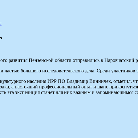
я
ь
ого развития Пензенской области отправились в Наровчатский
ли частью большого исследовательского дела. Среди участнико
‑культурного наследия ИРР ПО Владимир Винничек, отметил, чт
оездка, а настоящий профессиональный опыт и шанс прикоснутьс
усть эта экспедиция станет для них важным и запоминающимся 