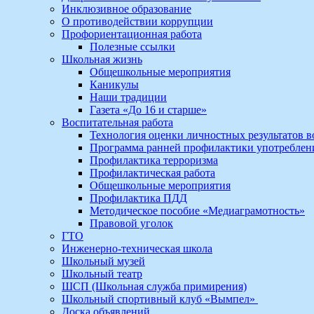
Инклюзивное образование
О противодействии коррупции
Профориентационная работа
Полезные ссылки
Школьная жизнь
Общешкольные мероприятия
Каникулы
Наши традиции
Газета «До 16 и старше»
Воспитательная работа
Технология оценки личностных результатов 
Программа ранней профилактики употребле
Профилактика терроризма
Профилактическая работа
Общешкольные мероприятия
Профилактика ПДД
Методическое пособие «Медиаграмотность»
Правовой уголок
ГТО
Инженерно-техническая школа
Школьный музей
Школьный театр
ШСП (Школьная служба примирения)
Школьный спортивный клуб «Вымпел»
Доска объявлений