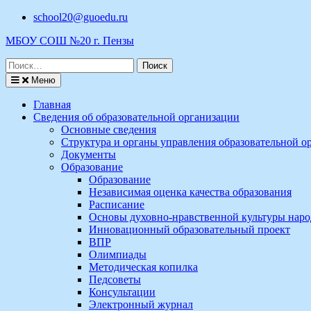
Перейти
school20@guoedu.ru
к
МБОУ СОШ №20 г. Пензы
содержимому
Поиск
по:
Меню
Главная
Сведения об образовательной организации
Основные сведения
Структура и органы управления образовательной о
Документы
Образование
Образование
Независимая оценка качества образования
Расписание
Основы духовно-нравственной культуры наро
Инновационный образовательный проект
ВПР
Олимпиады
Методическая копилка
Педсоветы
Консультации
Электронный журнал