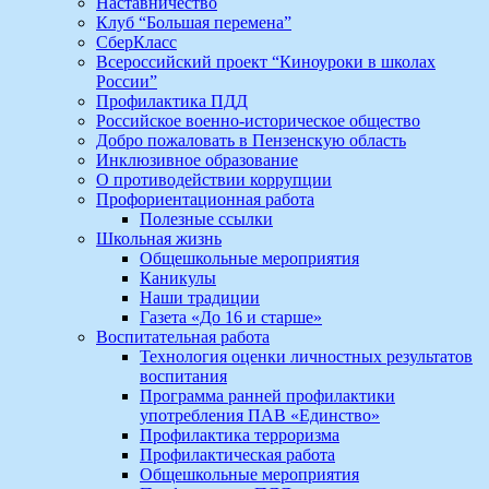
Наставничество
Клуб “Большая перемена”
СберКласс
Всероссийский проект “Киноуроки в школах
России”
Профилактика ПДД
Российское военно-историческое общество
Добро пожаловать в Пензенскую область
Инклюзивное образование
О противодействии коррупции
Профориентационная работа
Полезные ссылки
Школьная жизнь
Общешкольные мероприятия
Каникулы
Наши традиции
Газета «До 16 и старше»
Воспитательная работа
Технология оценки личностных результатов
воспитания
Программа ранней профилактики
употребления ПАВ «Единство»
Профилактика терроризма
Профилактическая работа
Общешкольные мероприятия