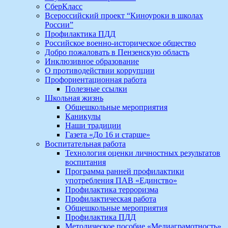
СберКласс
Всероссийский проект “Киноуроки в школах
России”
Профилактика ПДД
Российское военно-историческое общество
Добро пожаловать в Пензенскую область
Инклюзивное образование
О противодействии коррупции
Профориентационная работа
Полезные ссылки
Школьная жизнь
Общешкольные мероприятия
Каникулы
Наши традиции
Газета «До 16 и старше»
Воспитательная работа
Технология оценки личностных результатов
воспитания
Программа ранней профилактики
употребления ПАВ «Единство»
Профилактика терроризма
Профилактическая работа
Общешкольные мероприятия
Профилактика ПДД
Методическое пособие «Медиаграмотность»