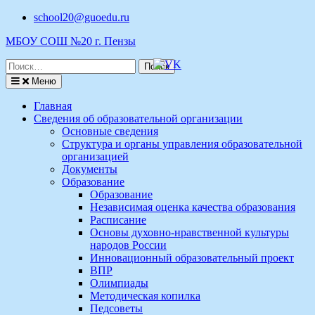
Перейти
school20@guoedu.ru
к
МБОУ СОШ №20 г. Пензы
содержимому
Поиск
по:
Меню
Главная
Сведения об образовательной организации
Основные сведения
Структура и органы управления образовательной
организацией
Документы
Образование
Образование
Независимая оценка качества образования
Расписание
Основы духовно-нравственной культуры
народов России
Инновационный образовательный проект
ВПР
Олимпиады
Методическая копилка
Педсоветы