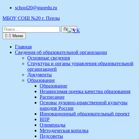
Перейти
school20@guoedu.ru
к
МБОУ СОШ №20 г. Пензы
содержимому
Поиск
по:
Меню
Главная
Сведения об образовательной организации
Основные сведения
Структура и органы управления образовательной
организацией
Документы
Образование
Образование
Независимая оценка качества образования
Расписание
Основы духовно-нравственной культуры
народов России
Инновационный образовательный проект
ВПР
Олимпиады
Методическая копилка
Педсоветы