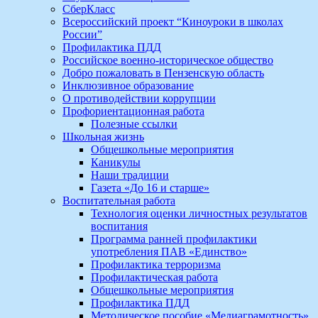
СберКласс
Всероссийский проект “Киноуроки в школах
России”
Профилактика ПДД
Российское военно-историческое общество
Добро пожаловать в Пензенскую область
Инклюзивное образование
О противодействии коррупции
Профориентационная работа
Полезные ссылки
Школьная жизнь
Общешкольные мероприятия
Каникулы
Наши традиции
Газета «До 16 и старше»
Воспитательная работа
Технология оценки личностных результатов
воспитания
Программа ранней профилактики
употребления ПАВ «Единство»
Профилактика терроризма
Профилактическая работа
Общешкольные мероприятия
Профилактика ПДД
Методическое пособие «Медиаграмотность»