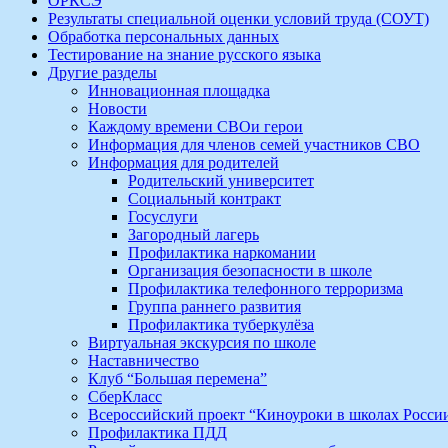
ОРКСЭ
Результаты специальной оценки условий труда (СОУТ)
Обработка персональных данных
Тестирование на знание русского языка
Другие разделы
Инновационная площадка
Новости
Каждому времени СВОи герои
Информация для членов семей участников СВО
Информация для родителей
Родительский университет
Социальный контракт
Госуслуги
Загородный лагерь
Профилактика наркомании
Организация безопасности в школе
Профилактика телефонного терроризма
Группа раннего развития
Профилактика туберкулёза
Виртуальная экскурсия по школе
Наставничество
Клуб “Большая перемена”
СберКласс
Всероссийский проект “Киноуроки в школах Росси
Профилактика ПДД