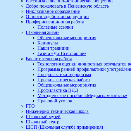
Российское военно-историческое общество
Добро пожаловать в Пензенскую область
Инклюзивное образование
О противодействии коррупции
Профориентационная работа
Полезные ссылки
Школьная жизнь
Общешкольные мероприятия
Каникулы
Наши традиции
Газета «До 16 и старше»
Воспитательная работа
Технология оценки личностных результатов 
Программа ранней профилактики употребле
Профилактика терроризма
Профилактическая работа
Общешкольные мероприятия
Профилактика ПДД
Методическое пособие «Медиаграмотность»
Правовой уголок
ГТО
Инженерно-техническая школа
Школьный музей
Школьный театр
ШСП (Школьная служба примирения)